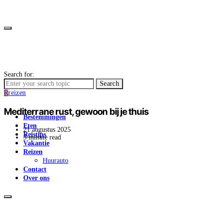
Search for:
Search
R
reizen
Mediterrane rust, gewoon bij je thuis
Bestemmingen
Eten
21 augustus 2025
Reistips
3 minute read
Vakantie
Reizen
Huurauto
Contact
Over ons