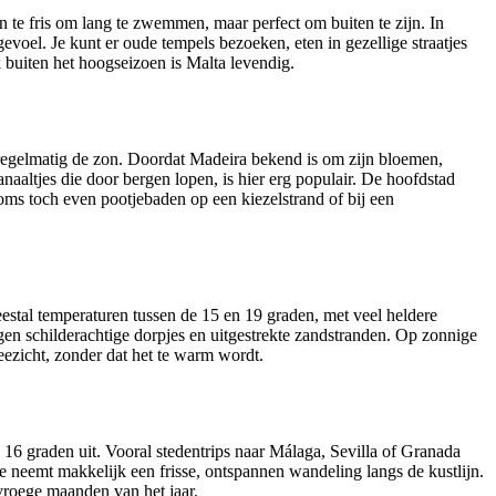
en te fris om lang te zwemmen, maar perfect om buiten te zijn. In
evoel. Je kunt er oude tempels bezoeken, eten in gezellige straatjes
 buiten het hoogseizoen is Malta levendig.
r regelmatig de zon. Doordat Madeira bekend is om zijn bloemen,
naaltjes die door bergen lopen, is hier erg populair. De hoofdstad
soms toch even pootjebaden op een kiezelstrand of bij een
eestal temperaturen tussen de 15 en 19 graden, met veel heldere
en schilderachtige dorpjes en uitgestrekte zandstranden. Op zonnige
eezicht, zonder dat het te warm wordt.
 16 graden uit. Vooral stedentrips naar Málaga, Sevilla of Granada
s je neemt makkelijk een frisse, ontspannen wandeling langs de kustlijn.
 vroege maanden van het jaar.