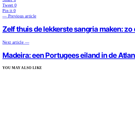
Tweet
0
Pin it
0
— Previous article
Zelf thuis de lekkerste sangria maken: zo 
Next article —
Madeira: een Portugees eiland in de Atla
YOU MAY ALSO LIKE