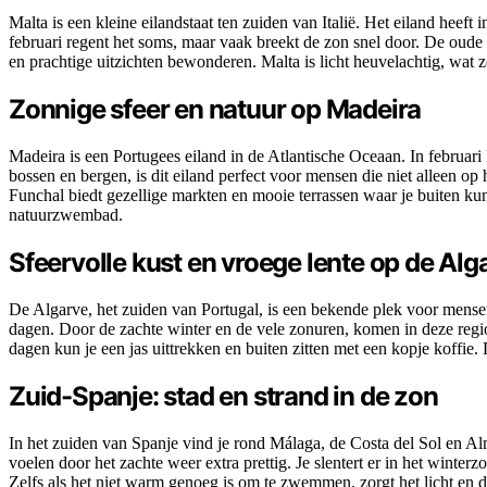
Malta is een kleine eilandstaat ten zuiden van Italië. Het eiland heeft
februari regent het soms, maar vaak breekt de zon snel door. De oude h
en prachtige uitzichten bewonderen. Malta is licht heuvelachtig, wat
Zonnige sfeer en natuur op Madeira
Madeira is een Portugees eiland in de Atlantische Oceaan. In februari
bossen en bergen, is dit eiland perfect voor mensen die niet alleen op
Funchal biedt gezellige markten en mooie terrassen waar je buiten kun
natuurzwembad.
Sfeervolle kust en vroege lente op de Alg
De Algarve, het zuiden van Portugal, is een bekende plek voor mensen 
dagen. Door de zachte winter en de vele zonuren, komen in deze regio
dagen kun je een jas uittrekken en buiten zitten met een kopje koffie
Zuid-Spanje: stad en strand in de zon
In het zuiden van Spanje vind je rond Málaga, de Costa del Sol en Al
voelen door het zachte weer extra prettig. Je slentert er in het winter
Zelfs als het niet warm genoeg is om te zwemmen, zorgt het licht en 