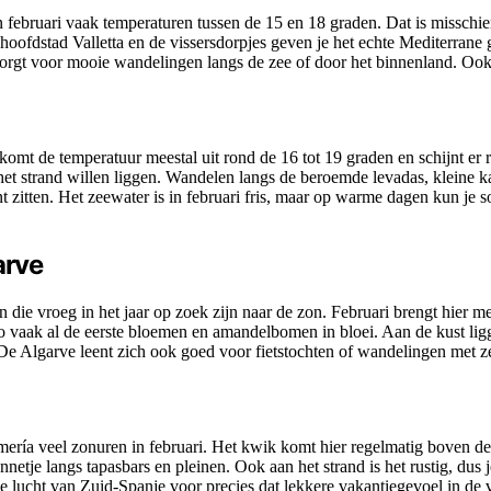
 in februari vaak temperaturen tussen de 15 en 18 graden. Dat is misschi
oofdstad Valletta en de vissersdorpjes geven je het echte Mediterrane g
 zorgt voor mooie wandelingen langs de zee of door het binnenland. Ook
 komt de temperatuur meestal uit rond de 16 tot 19 graden en schijnt e
 het strand willen liggen. Wandelen langs de beroemde levadas, kleine ka
t zitten. Het zeewater is in februari fris, maar op warme dagen kun je 
arve
die vroeg in het jaar op zoek zijn naar de zon. Februari brengt hier m
 vaak al de eerste bloemen en amandelbomen in bloei. Aan de kust ligg
. De Algarve leent zich ook goed voor fietstochten of wandelingen met z
mería veel zonuren in februari. Het kwik komt hier regelmatig boven de
zonnetje langs tapasbars en pleinen. Ook aan het strand is het rustig, du
de lucht van Zuid-Spanje voor precies dat lekkere vakantiegevoel in de