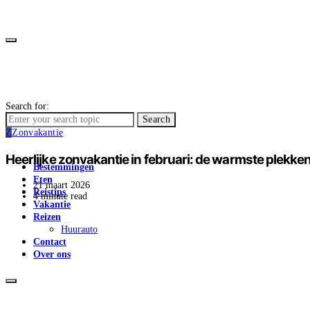
Search for:
Search
Z
Zonvakantie
Heerlijke zonvakantie in februari: de warmste plekke
Bestemmingen
Eten
21 maart 2026
Reistips
4 minute read
Vakantie
Reizen
Huurauto
Contact
Over ons