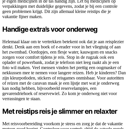
je eigen medicijnen in de tas handig zijn. Let bij medicijnen op
verpakkingen met duidelijke gegevens, zodat je bij een controle
geen problemen krijgt. Dit zijn allemaal kleine reistips die je
vakantie fijner maken.
Handige extra’s voor onderweg
Helemaal klaar om te vertrekken betekent ook dat je aan reisplezier
denkt. Denk aan een boek of e-reader voor in het vliegtuig of aan
het zwembad. Oordopjes, een flesje water, kauwgom en snacks
zorgen voor comfort tijdens je reis. Stop in de rugzak ook een
oplader of powerbank, zodat je telefoon niet leeg raakt als je een
foto wil maken. Veel mensen vinden het prettig een oogmasker of
nekkussen mee te nemen voor langere reizen. Heb je kinderen? Dan
zijn kleurpotloden, stickers of reisgames onmisbaar. Voor autoritten
of reizen met de caravan maak je een lijstje met wat je onderweg
kan nodig hebben, bijvoorbeeld reservelampjes, een
gevarendriehoek of reservewiel. Zo kom je onderweg niet voor
verrassingen te staan.
Met reistips reis je slimmer en relaxter
Met reisvoorbereiding voorkom je stress en zorg je dat de vakantie
meteen goed begint. Controleer voor vertrek altijd de actuele regels