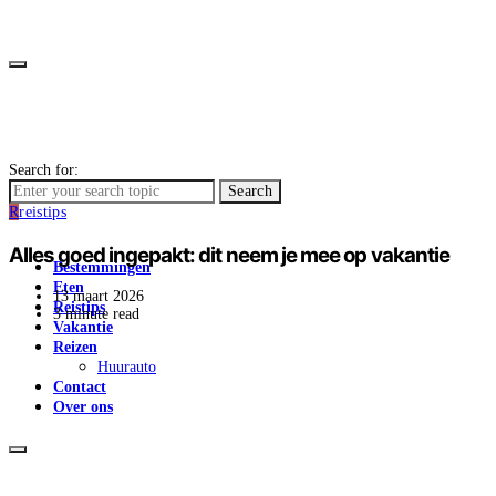
Search for:
Search
R
reistips
Alles goed ingepakt: dit neem je mee op vakantie
Bestemmingen
Eten
13 maart 2026
Reistips
3 minute read
Vakantie
Reizen
Huurauto
Contact
Over ons