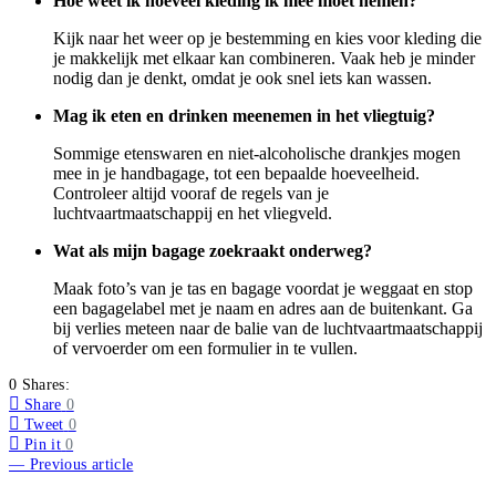
Hoe weet ik hoeveel kleding ik mee moet nemen?
Kijk naar het weer op je bestemming en kies voor kleding die
je makkelijk met elkaar kan combineren. Vaak heb je minder
nodig dan je denkt, omdat je ook snel iets kan wassen.
Mag ik eten en drinken meenemen in het vliegtuig?
Sommige etenswaren en niet-alcoholische drankjes mogen
mee in je handbagage, tot een bepaalde hoeveelheid.
Controleer altijd vooraf de regels van je
luchtvaartmaatschappij en het vliegveld.
Wat als mijn bagage zoekraakt onderweg?
Maak foto’s van je tas en bagage voordat je weggaat en stop
een bagagelabel met je naam en adres aan de buitenkant. Ga
bij verlies meteen naar de balie van de luchtvaartmaatschappij
of vervoerder om een formulier in te vullen.
0 Shares:
Share
0
Tweet
0
Pin it
0
— Previous article