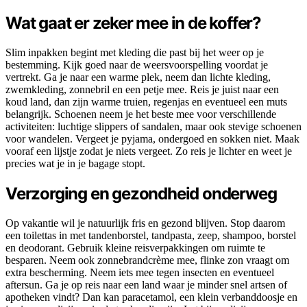
Wat gaat er zeker mee in de koffer?
Slim inpakken begint met kleding die past bij het weer op je
bestemming. Kijk goed naar de weersvoorspelling voordat je
vertrekt. Ga je naar een warme plek, neem dan lichte kleding,
zwemkleding, zonnebril en een petje mee. Reis je juist naar een
koud land, dan zijn warme truien, regenjas en eventueel een muts
belangrijk. Schoenen neem je het beste mee voor verschillende
activiteiten: luchtige slippers of sandalen, maar ook stevige schoenen
voor wandelen. Vergeet je pyjama, ondergoed en sokken niet. Maak
vooraf een lijstje zodat je niets vergeet. Zo reis je lichter en weet je
precies wat je in je bagage stopt.
Verzorging en gezondheid onderweg
Op vakantie wil je natuurlijk fris en gezond blijven. Stop daarom
een toilettas in met tandenborstel, tandpasta, zeep, shampoo, borstel
en deodorant. Gebruik kleine reisverpakkingen om ruimte te
besparen. Neem ook zonnebrandcrème mee, flinke zon vraagt om
extra bescherming. Neem iets mee tegen insecten en eventueel
aftersun. Ga je op reis naar een land waar je minder snel artsen of
apotheken vindt? Dan kan paracetamol, een klein verbanddoosje en